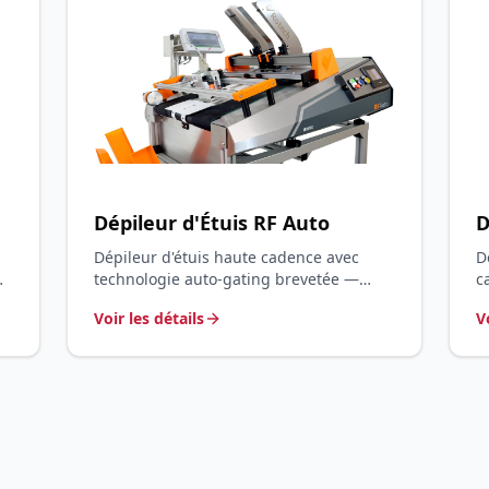
Dépileur d'Étuis RF Auto
D
Dépileur d'étuis haute cadence avec
D
technologie auto-gating brevetée —
c
Codage étuis, manchons, pochettes et
C
Voir les détails
V
barquettes jusqu'à 300/min
1