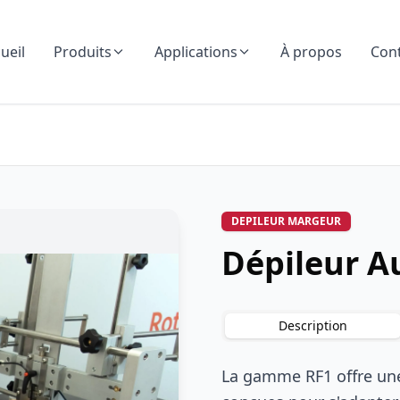
ueil
Produits
Applications
À propos
Con
DEPILEUR MARGEUR
Dépileur A
Description
La gamme RF1 offre une 