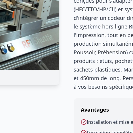
conçues pour s'adapter
(HFC/TTO/HP/CIJ) et sys
d'intégrer un codeur d
le système hors ligne RF
l'impression, tout en p
production simultanémen
Poussoir, Préhension) 
produits : étuis, pochet
sachets plastiques. Ma
et 450mm de long. Pers
à vos besoins spécifiqu
Avantages
Installation et mise 
Formation complète