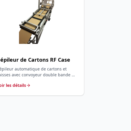
épileur de Cartons RF Case
épileur automatique de cartons et
aisses avec convoyeur double bande —
odage emballages secondaires jusqu'à
oir les détails
5 000/jour