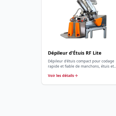
Dépileur d'Étuis RF Lite
Dépileur d'étuis compact pour codage
rapide et fiable de manchons, étuis et
pochettes — Jet d'encre thermique TIJ
Voir les détails
sans entretien